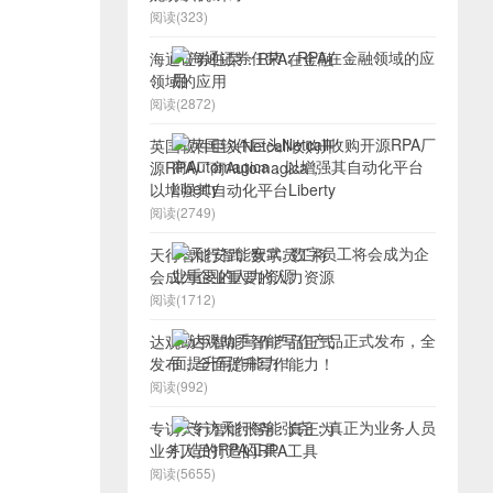
阅读(323)
海通证券任荣：RPA在金融
领域的应用
阅读(2872)
英国软件巨头Netcall收购开
源RPA厂商Automagica，
以增强其自动化平台Liberty
阅读(2749)
天行智能安武: 数字员工将
会成为企业重要的人力资源
阅读(1712)
达观助手智能写作产品正式
发布，全面提升写作能力！
阅读(992)
专访天行智能张尧：真正为
业务人员打造的RPA工具
阅读(5655)