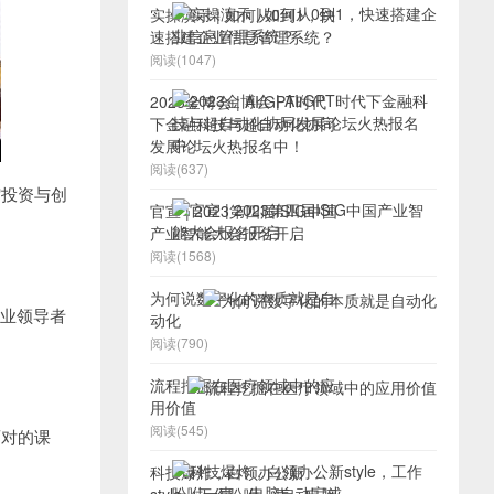
实操演示 | 如何从0到1，快
速搭建企业信息管理系统？
阅读(1047)
2023金博会 | AI/GPT时代
下金融科技与超自动化协同
发展论坛火热报名中！
阅读(637)
缩投资与创
官宣 | 2023第四届ISIG中国
产业智能大会报名开启
阅读(1568)
为何说数字化的本质就是自
企业领导者
动化
阅读(790)
流程挖掘在医疗领域中的应
用价值
阅读(545)
面对的课
科技爆炸，白领办公新