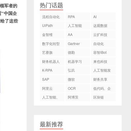
热门话题
领军者的
哲“中国企
流程自动化
RPA
AI
术给了这些
UiPath
人工智能
达观数据
金智维
AA
云扩科技
数字化转型
Gartner
自动化
艺赛旗
德勤
容智iBot
财务机器人
机器学习
来也科技
K-RPA
弘玑
人工智能发
Cyclone
展
SAP
微软
财务共享
阿里云
OCR
低代码、企
业数字化转
人工智能、
阿博茨
区块链
型
AI
最新推荐