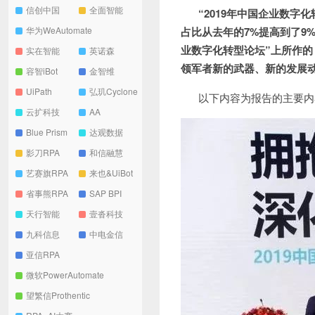
信创中国
全面智能
“2019年中国企业数字化
华为WeAutomate
占比从去年的7%提高到了9
业数字化转型论坛”上所作的
实在智能
英诺森
领军者新的武器、新的发展
容智iBot
金智维
UiPath
弘玑Cyclone
以下内容为报告的主要内
云扩科技
AA
Blue Prism
达观数据
影刀RPA
和信融慧
艺赛旗RPA
来也&UiBot
省事熊RPA
SAP BPI
天行智能
壹沓科技
九科信息
中电金信
亚信RPA
微软PowerAutomate
望繁信Prothentic