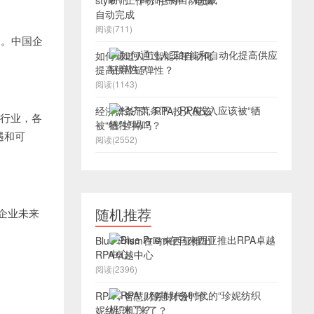
style，工作吩咐一声，电脑
自动完成
阅读(711)
合。中国企
如何通过人工智能和自动化
提高供应链弹性？
阅读(1143)
经济萧条下，RPA投入应该
有行业，各
被“牺牲”掉吗？
遇和可
阅读(2552)
随机推荐
企业未来
Blue Prism在马来西亚推出
RPA卓越中心
阅读(2396)
RPA，智慧财务时代的“珍
妮纺织机”来了？