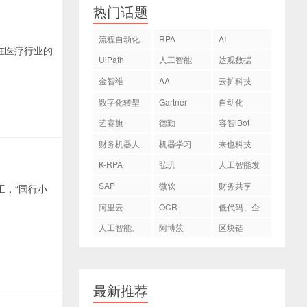
热门话题
流程自动化
RPA
AI
UiPath
人工智能
达观数据
金智维
AA
云扩科技
数字化转型
Gartner
自动化
艺赛旗
德勤
容智iBot
财务机器人
机器学习
来也科技
K-RPA
弘玑
人工智能发
Cyclone
展
SAP
微软
财务共享
阿里云
OCR
低代码、企
业数字化转
人工智能、
阿博茨
区块链
型
AI
最新推荐