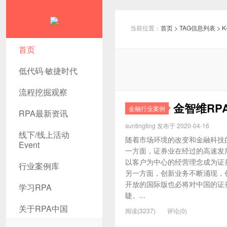
当前位置：
首页
> TAG信息列表 > K
首页
低代码·敏捷时代
流程挖掘观察
金智维RP
金融行业案例
RPA最新资讯
suntingting 发布于 2020-04-16
线下/线上活动
随着市场环境的改变和金融科技
Event
一方面，证券业在经过的高速发
以客户为中心的经营理念成为证
行业案例库
另一方面，创新业务不断涌现，
开放的国际版也必将对中国的证
学习RPA
睫。...
关于RPA中国
阅读(3237)
评论(0)