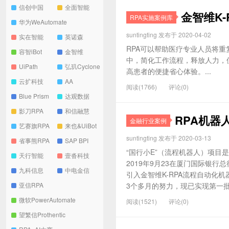
信创中国
全面智能
金智维K
RPA实施案例库
华为WeAutomate
suntingting 发布于 2020-04-02
实在智能
英诺森
RPA可以帮助医疗专业人员将重
容智iBot
金智维
中，简化工作流程，释放人力，
UiPath
弘玑Cyclone
高患者的便捷省心体验。...
云扩科技
AA
阅读(1766)
评论(0)
Blue Prism
达观数据
影刀RPA
和信融慧
RPA机器
金融行业案例
艺赛旗RPA
来也&UiBot
suntingting 发布于 2020-03-13
省事熊RPA
SAP BPI
“国行小E”（流程机器人）项目
天行智能
壹沓科技
2019年9月23在厦门国际银
九科信息
中电金信
引入金智维K-RPA流程自动化
亚信RPA
3个多月的努力，现已实现第一批
微软PowerAutomate
阅读(1521)
评论(0)
望繁信Prothentic