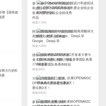
基于OpenVINO的在线设计
和虚拟试穿 | OPENAIGC开
发者大赛企业组企业组优秀
作品
阅读(1129)
阿里国际发布首个大规模商
用翻译大模型，效果超
Google、DeepL等
阅读(1265)
拯救者杯OPENAIGC开发
者大赛今日迎来决赛，现场
179支参赛团队角逐AI桂冠
阅读(500)
大咖嘉宾已就位，距离
OPENAIGC开发者大赛决
赛仅剩2天！
阅读(4524)
参赛者必看 | 拯救者杯