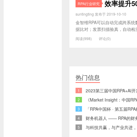
效率提升5
RPA行业研究
suntingting 发布于 2019-10-10
金智维RPA可以自动完成跨系
据比对；发票扫描验真，自动检测
阅读(998)
评论(0)
热门信息
2023第三届中国RPA+A
1
《Market Insight：
2
「RPA中国杯 · 第五届
3
财务机器人 —— RPA的财
4
与科技共赢，与产业共进，
5