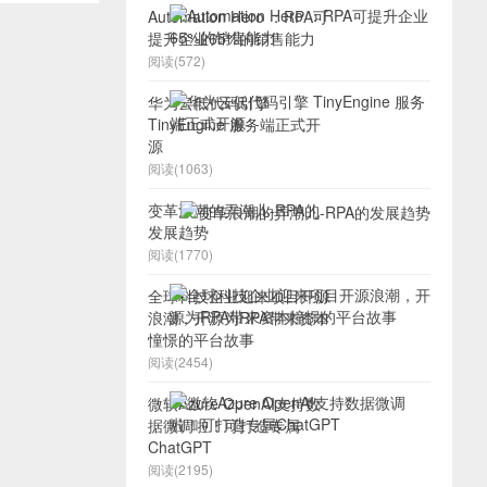
Automation Hero ：RPA可
提升企业65%的销售能力
阅读(572)
华为云低代码引擎
TinyEngine 服务端正式开
源
阅读(1063)
变革浪潮的弄潮儿-RPA的
发展趋势
阅读(1770)
全球科技企业迎来项目开源
浪潮，开源为RPA带来资本
憧憬的平台故事
阅读(2454)
微软Azure OpenAI支持数
据微调啦！可打造专属
ChatGPT
阅读(2195)