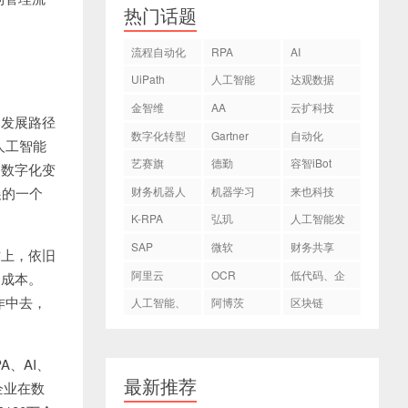
热门话题
流程自动化
RPA
AI
UiPath
人工智能
达观数据
金智维
AA
云扩科技
发展路径
数字化转型
Gartner
自动化
人工智能
艺赛旗
德勤
容智iBot
的数字化变
财务机器人
机器学习
来也科技
发展的一个
K-RPA
弘玑
人工智能发
Cyclone
展
SAP
微软
财务共享
上，依旧
阿里云
OCR
低代码、企
多成本。
业数字化转
作中去，
人工智能、
阿博茨
区块链
型
AI
A、AI、
最新推荐
企业在数