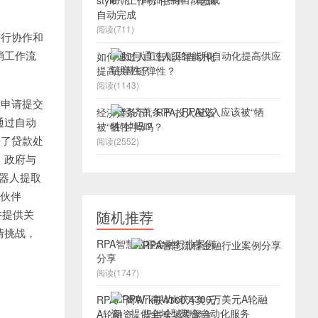
style，工作吩咐一声，电脑
自动完成
阅读(711)
行协作和
消工作流
如何通过人工智能和自动化
提高供应链弹性？
阅读(1143)
申请提交
经济萧条下，RPA投入应该
，通过自动
被“牺牲”掉吗？
快了贷款处
阅读(2552)
。政府与
机器人提取
作伙伴
并提供关
随机推荐
情挑战，
RPA智慧流程金融行业案例
分享
阅读(1747)
RPA厂商Wrk获4300万美元
A轮融资，提供全域型聚合