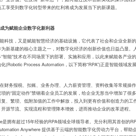
员工享受到数字化转型带来的红利将成为发展当下的新课题。
A成为赋能企业数字化新利器
科技，又是赋能智慧经济的基础设施，它代表了社会和企业全新的
作为新基建的核心主题之一，对数字化经济的创新价值也日益凸显。
“智能”技术在不同场景下的部署、实施和应用，以此来赋能各产业
botic Process Automation，以下简称“RPA”)正是智能领域
财务报税、扣账、业务办理、人力薪资管理、资料收集等常规操作
琐的“固定动作”禁锢着企业员工的发展，给企业无形当中增加了很
重复、繁琐、低附加值的工作中解放，投入到更有价值和创造力的工
、开源节流、实现流程和管理降本增效，进而推动企业的改革进程。
ywhere是拥有超过15年经验的RPA领域全球领导者。充分利用其首创的RP
omation Anywhere 提供基于云端的智能数字化劳动力平台，帮助