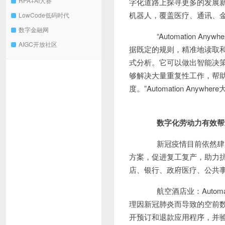
RPA+AI大赛
字化道路上探寻更多的发展新动力。
机器人，覆盖医疗、通讯、
LowCode低码时代
数字金融网
“Automation Any
AIGC开放社区
据既定的规则，精准地读取
式分析。它可以做出智能决
够解决大量重复性工作，帮
度。”Automation Anywh
数字化劳动力有效帮
新冠疫情目前依然肆虐全球
方案，促进复工复产，助力抗疫。
店、银行、政府医疗、公共
航空酒店业：Automa
理因新冠肺炎而导致的空前
开预订和退款应用程序，并验