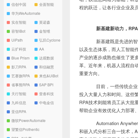
信创中国
全面智能
程的跃迁，让各行业企业及
华为WeAutomate
实在智能
英诺森
新基建新动力，RP
容智iBot
金智维
UiPath
弘玑Cyclone
新基建既是先进的智能
以及生态体系，而人工智能
云扩科技
AA
产业的逐步成熟也催生了更多
Blue Prism
达观数据
革。近年来，机器人流程自动化(Ro
影刀RPA
和信融慧
重要方向。
艺赛旗RPA
来也&UiBot
省事熊RPA
SAP BPI
目前，一些传统企业在
天行智能
壹沓科技
投入大量人力和时间。这些繁
RPA技术则能将员工从大批
九科信息
中电金信
帮助企业有效优化人力部署
亚信RPA
微软PowerAutomate
Automation An
望繁信Prothentic
和嵌入式分析三合一技术，Aut