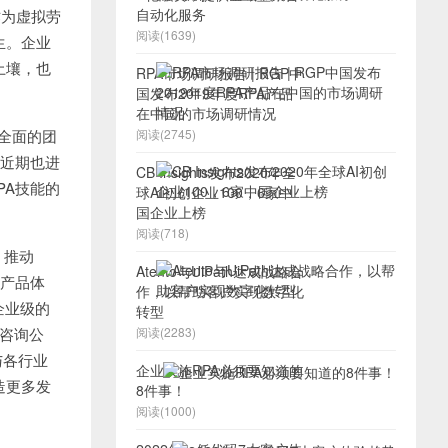
自动化服务
为虚拟劳
阅读(1639)
生。企业
土壤，也
RPA市场调研报告 | RGP中
国发布2019年度RPA产品
在中国的市场调研情况
等全面的团
阅读(2745)
e近期也进
CB Insights发布2020年全
PA技能的
球AI初创企业100，6家中
国企业上榜
阅读(718)
，推动
Atento与UiPath达成战略合
级产品体
作，以帮助客户实现数字化
企业级的
转型
各咨询公
阅读(2283)
与各行业
企业实施RPA必须要知道的
造更多发
8件事！
阅读(1000)