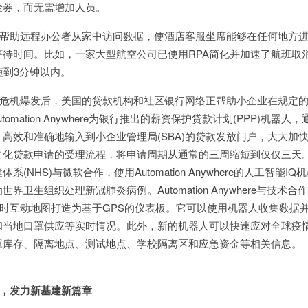
金券，而无需增加人员。
帮助远程办公者从家中访问数据，使酒店客服坐席能够在任何地方进
待时间。比如，一家大型航空公司已使用RPA简化并加速了航班取
短到3分钟以内。
机爆发后，美国的贷款机构和社区银行网络正帮助小企业在规定的
tomation Anywhere为银行推出的薪资保护贷款计划(PPP)机器人
高效和准确地输入到小企业管理局(SBA)的贷款发放门户，大大加
简化贷款申请的受理流程，将申请周期从通常的三周缩短到仅仅三天
NHS)与微软合作，使用Automation Anywhere的人工智能IQ
卫生组织处理新冠肺炎病例。Automation Anywhere与技术合
防疫实时互动地图打造为基于GPS的仪表板。它可以使用机器人收集数据
和当地口罩供应等实时情况。此外，新的机器人可以快速应对全球疫
罩库存、隔离地点、测试地点、学校隔离区和应急资金等相关信息。
，发力新基建新篇章