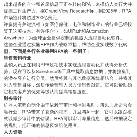
越来越多的企业和首席信息官正在转向RPA，来模仿人类行为并
提高工作生产力。据Grand View Research称，到2025年，RPA
市场预计将超过300亿美元。
许多拥有关键流程（如医疗保健，电信和制造业）的行业已经投
资了这项技术。有许多企业，如UiPath和Automation
Anywhere，为全球企业提供定制的机器人流程自动化软件。
这些企业通过实施RPA作为战略举措，帮助企业实现数字化转
型。
下面是各行各业采用
RPA
的一些例子：
销售营销行业
营销人员正在利用RPA这项技术实现流程自动化并获得分析优
势。现在可以从Salesforce等工具中提取信息数据，并将搜集到
的潜在客户进行分类。然后将其与其他数据系统相结合，并将其
列入销售目标，然后传给营销人员方便销售跟进。它可以帮助确
定相关客户的优先等级从而提高销售速度。
财务审计
机器人流程自动化由于依赖于审计和控制规则，所以非常适合金
融行业。RPA带来了复杂的程序，并且与AI一起，它可以跟踪模
式以减少审计中的错误。RPA可以审计海量信息，然后根据设定
的规则，把正确的信息反馈给使用者。
人力资源