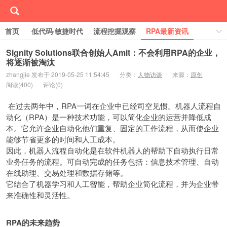
首页
低代码·敏捷时代
流程挖掘观察
RPA最新资讯
线下/线上活动Event
行业案例库
学习RPA
Signity Solutions联合创始人Amit：不会利用RPA的企业，
将逐渐被淘汰
关于RPA中国
zhangjie 发布于 2019-05-25 11:54:45
分类：
人物访谈
来源：
原创
阅读(
400)
评论(
0)
在过去两年中，RPA一词在企业中已经司空见惯。机器人流程自
动化（RPA）是一种技术功能，可以简化企业的运营并降低成
本。它允许企业自动化他们重复、固定的工作流程，从而使企业
能够节省更多的时间和人工成本。
因此，机器人流程自动化是在软件机器人的帮助下自动执行日常
业务任务的流程。可自动完成的任务包括：信息技术管理、自动
在线助理、交易处理和数据存储等。
它结合了机器学习和人工智能，帮助企业简化流程，并为企业带
来准确性和灵活性。
RPA
的未来趋势