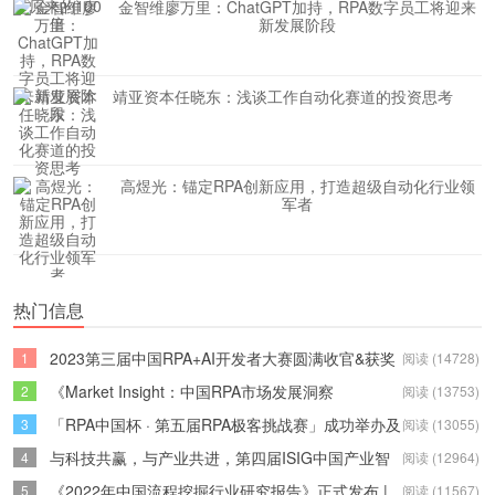
金智维廖万里：ChatGPT加持，RPA数字员工将迎来
新发展阶段
靖亚资本任晓东：浅谈工作自动化赛道的投资思考
高煜光：锚定RPA创新应用，打造超级自动化行业领
军者
热门信息
2023第三届中国RPA+AI开发者大赛圆满收官&获奖
1
阅读 (14728)
名单公示
《Market Insight：中国RPA市场发展洞察
2
阅读 (13753)
（2022）》报告正式发布 | RPA中国
「RPA中国杯 · 第五届RPA极客挑战赛」成功举办及
3
阅读 (13055)
获奖名单公示
与科技共赢，与产业共进，第四届ISIG中国产业智
4
阅读 (12964)
能大会成功召开
《2022年中国流程挖掘行业研究报告》正式发布 |
5
阅读 (11567)