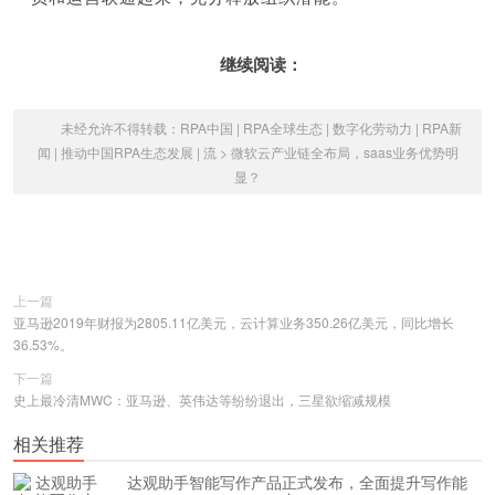
继续阅读：
未经允许不得转载：
RPA中国 | RPA全球生态 | 数字化劳动力 | RPA新
闻 | 推动中国RPA生态发展 | 流
>
微软云产业链全布局，saas业务优势明
显？
上一篇
亚马逊2019年财报为2805.11亿美元，云计算业务350.26亿美元，同比增长
36.53%。
下一篇
史上最冷清MWC：亚马逊、英伟达等纷纷退出，三星欲缩减规模
相关推荐
达观助手智能写作产品正式发布，全面提升写作能