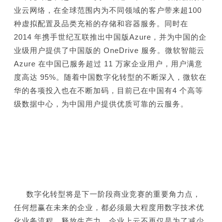
业云网络，在全球范围内为不同领域的客户带来超100
种虚拟配置及品类充裕的存储和容器服务。同时在
2014 年携手世纪互联推出中国版Azure，并为中国的企
业级用户提供了中国版的 OneDrive 服务。微软智能云
Azure 在中国已服务超过 11 万家企业用户，用户满意
度高达 95%。随着中国数字化转型的不断深入，微软在
华的各项投入也在不断加码，目前已在中国有4 个高等
级数据中心，为中国用户提供优质可靠的云服务。
数字化转型将是下一阶段商业竞赛的重要角力点，
任何想赢在未来的企业，都必须最大程度用数字技术优
化业务流程，释放生产力。企业上云不再仅是为了减少