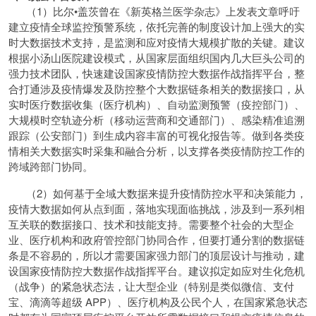
（1）比尔•盖茨曾在《新英格兰医学杂志》上发表文章呼吁
建立疫情全球监控预警系统，依托完善的制度设计加上强大的实
时大数据技术支持，是监测和应对疫情大规模扩散的关键。建议
根据小汤山医院建设模式，从国家层面组织国内几大巨头公司的
强力技术团队，快速建设国家疫情防控大数据作战指挥平台，整
合打通涉及疫情爆发及防控整个大数据链条相关的数据接口，从
实时医疗数据收集（医疗机构）、自动监测预警（疫控部门）、
大规模时空轨迹分析（移动运营商和交通部门）、感染精准追溯
跟踪（公安部门）到生成内容丰富的可视化报告等。做到各类疫
情相关大数据实时采集和融合分析，以支撑各类疫情防控工作的
跨域跨部门协同。
（2）如何基于全域大数据来提升疫情防控水平和决策能力，
疫情大数据如何从点到面，落地实现面临挑战，涉及到一系列相
互关联的数据接口、技术和技能支持。需要整个社会的大型企
业、医疗机构和政府管控部门协同合作，但要打通分割的数据链
条是不容易的，所以才需要国家强力部门的顶层设计与推动，建
设国家疫情防控大数据作战指挥平台。建议拟定如应对生化危机
（战争）的紧急状态法，让大型企业（特别是类似微信、支付
宝、滴滴等超级 APP）、医疗机构及公民个人，在国家紧急状态