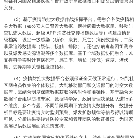
时都有为国家顶层疾控平台开放所需数据接口和提交疫情信息的
义务。
（3）基于疫情防控大数据作战指挥平台，需融合各类疫情相
关大数据（如公安人口背景大数据、疾控病毒大数据库、移动时
空轨迹大数据、超级 APP 消费社交传播链数据等）构建疫情超
级档案，设定一级感染（确诊、康复、死亡）病例数据库，二级
暴露追踪数据库（疑似、接触、排除），还包括病毒基因组测序
以及爆发感染源追溯等多个数据库。基于全域数据协同融合，以
支撑科学实时计算病死率、感染率、增长（降低）速度、潜伏
期、变异期等关键性疫控指标。
（4）疫情防控大数据平台必须保证全天候正常运行，细到社
区网格员收集的个体数据、大到移动部门和交通部门的时空大数
据库，需结合制度保障数据获取的实时性和准确性。基于融合大
数据平台组织防控专家、数据科学家、政府管理决策团队进行多
个维度、多个专题、不同阶段周期下的疫情大数据分析，数据分
析目标是要让疫情实时监测预警、爆发扩散规律等信号得以清晰
可见，分析结果要经过防控专家和管理团队的验证推演，为国家
高层提供数据层面的决策支持。
（5）在传统的国家疾控体系基础之上，结合上述全国范围的