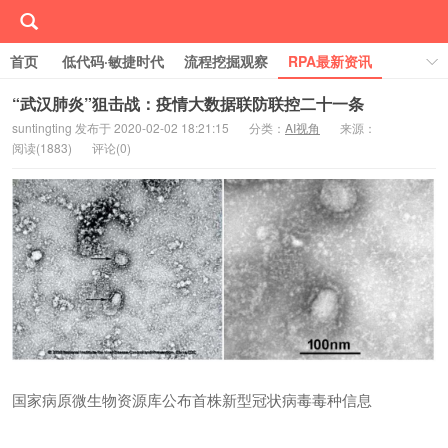
首页
低代码·敏捷时代
流程挖掘观察
RPA最新资讯
线下/线上活动Event
行业案例库
学习RPA
“武汉肺炎”狙击战：疫情大数据联防联控二十一条
suntingting 发布于 2020-02-02 18:21:15
分类：
AI视角
来源：
关于RPA中国
阅读(
1883)
评论(
0)
国家病原微生物资源库公布首株新型冠状病毒毒种信息