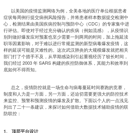
以美国的疫情监测网络为例，全美各地的医疗单位根据患者
症状每周例行提交病例风险报告，并将患者样本数据提交检测中
心，检测结果由美国疾病控制与预防中心（CDC）的专家集中进
行评估。即使对于经过充分确认的疾病（例如流感），从疫情识
别到做好爆发应对预案也至少需要一到两周的时间，加上拖延渎
职等因素影响，对于难以进行常规监测的新型病毒爆发疫情，这
样的延误可能是灾难性的。这次武汉肺炎的大规模爆发就把相关
部门打了个措手不及，从早期感染到引起重视经历了较长时间，
我们经过 2003 年 SARS 构建的疾控防御体系，其能力和效率到
底如何不得而知。
总之，疫情防控就是一场生命与病毒蔓延时间赛跑的竞赛，
制度和人力是一方面，另一方面，还迫切需要更强大的防控技术
来监控、预警和预测疫情的爆发及扩散。下面以个人的一点浅见
列出了二十一条建议，来探讨如何借助大数据技术辅助疫情的联
防联控：
1、 顶层平台设计