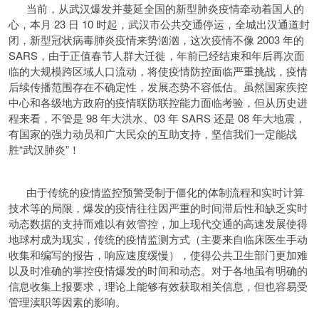
当前，从武汉爆发并蔓延全国的新型肺炎疫情牵动着国人的
心，本月 23 日 10 时起，武汉市公共交通停运，全城出汉通道封
闭，新型冠状病毒肺炎疫情来势汹汹，这次疫情不像 2003 年的
SARS，由于正值春节人群大迁徙，年前已经结束和年后再次面
临的大规模跨区域人口流动，将使疫情防控面临严重挑战，疫情
后续传播范围存在不确定性，发展态势不容低估。虽然国家疾控
中心和各级地方政府的疫情联防联控能力面临考验，但从历史进
程来看，不管是 98 年大洪水、03 年 SARS 还是 08 年大地震，
有国家的强力动员和广大民众的互助支持，坚信我们一定能战
胜“武汉肺炎”！
由于传统的疫情监控预警受制于僵化的体制流程和实时计算
技术等的局限，爆发的疫情往往因严重的时间滞后性和缺乏实时
动态数据的支持而难以有效管控，加上现代交通的高速发展使得
地球村成为现实，传统的疫情监测方式（主要来自临床医生手动
收集和编写的报告，响应速度缓慢），使得公共卫生部门更加难
以及时准确的掌控疫情爆发的时间和动态。对于各地虽有明确的
信息收集上报要求，理论上能够有效获取相关信息，但也容易受
管理渎职等因素的影响。