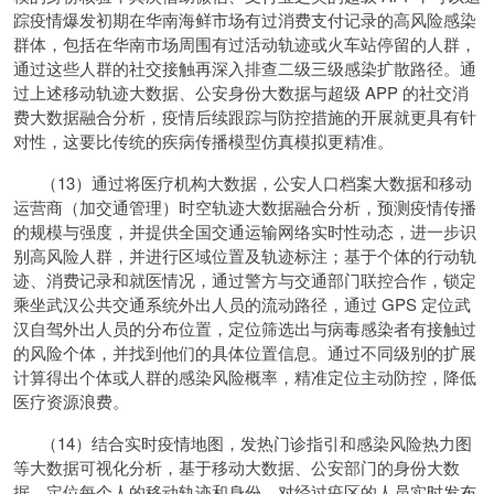
踪疫情爆发初期在华南海鲜市场有过消费支付记录的高风险感染
群体，包括在华南市场周围有过活动轨迹或火车站停留的人群，
通过这些人群的社交接触再深入排查二级三级感染扩散路径。通
过上述移动轨迹大数据、公安身份大数据与超级 APP 的社交消
费大数据融合分析，疫情后续跟踪与防控措施的开展就更具有针
对性，这要比传统的疾病传播模型仿真模拟更精准。
（13）通过将医疗机构大数据，公安人口档案大数据和移动
运营商（加交通管理）时空轨迹大数据融合分析，预测疫情传播
的规模与强度，并提供全国交通运输网络实时性动态，进一步识
别高风险人群，并进行区域位置及轨迹标注；基于个体的行动轨
迹、消费记录和就医情况，通过警方与交通部门联控合作，锁定
乘坐武汉公共交通系统外出人员的流动路径，通过 GPS 定位武
汉自驾外出人员的分布位置，定位筛选出与病毒感染者有接触过
的风险个体，并找到他们的具体位置信息。通过不同级别的扩展
计算得出个体或人群的感染风险概率，精准定位主动防控，降低
医疗资源浪费。
（14）结合实时疫情地图，发热门诊指引和感染风险热力图
等大数据可视化分析，基于移动大数据、公安部门的身份大数
据，定位每个人的移动轨迹和身份，对经过疫区的人员实时发布