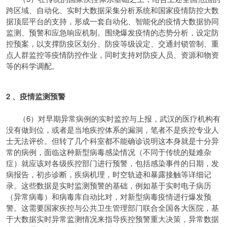
跨区域、自动化、实时大数据采集分析系统和国家疫情防控大数
据顶层平台的支持，形成一套自动化、智能化的疫情大数据协同
监测、预警和应急响应机制。围绕爆发疫情的态势分析，设定防
控预案，以支撑防疫区划分、防疫等级设定、交通封锁管制、重
点人群监控等疫情防控作业，同时支持对防疫人员、资源和物资
等的科学调配。
2 、疫情监测预警
（6）对早期异常病例的实时监控与上报，武汉的医疗机构有
没有做到位，或者是当地疾控体系的漏洞，笔者不是疾控专业人
士无法评价。但转了几个科室都不能确诊说明这本身就是十分异
常的病例，面临这种新型病毒感染情况（不同于传统的疑难杂
症）就应该对各级疾控部门进行预警，包括感染事件的日期，发
病报告，初步诊断，疾病机理，时空轨迹和暴露接触等详细记
录。这些数据是实时监测预警的基础，例如基于实时电子病历
（异常病毒）和病毒库自动比对，对新型病毒疫情进行爆发预
警。这需要国家疾控与公共卫生管理部门联合全国各大医院，基
于大数据实时异常监测情况来指导疾控预警重大决策，异常数据