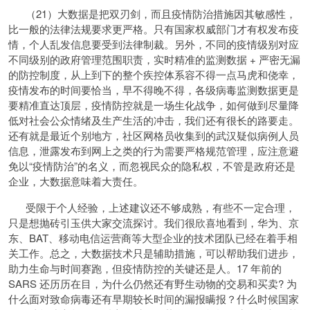
（21）大数据是把双刃剑，而且疫情防治措施因其敏感性，
比一般的法律法规要求更严格。只有国家权威部门才有权发布疫
情，个人乱发信息要受到法律制裁。另外，不同的疫情级别对应
不同级别的政府管理范围职责，实时精准的监测数据 + 严密无漏
的防控制度，从上到下的整个疾控体系容不得一点马虎和侥幸，
疫情发布的时间要恰当，早不得晚不得，各级病毒监测数据更是
要精准直达顶层，疫情防控就是一场生化战争，如何做到尽量降
低对社会公众情绪及生产生活的冲击，我们还有很长的路要走。
还有就是最近个别地方，社区网格员收集到的武汉疑似病例人员
信息，泄露发布到网上之类的行为需要严格规范管理，应注意避
免以“疫情防治”的名义，而忽视民众的隐私权，不管是政府还是
企业，大数据意味着大责任。
受限于个人经验，上述建议还不够成熟，有些不一定合理，
只是想抛砖引玉供大家交流探讨。我们很欣喜地看到，华为、京
东、BAT、移动电信运营商等大型企业的技术团队已经在着手相
关工作。总之，大数据技术只是辅助措施，可以帮助我们进步，
助力生命与时间赛跑，但疫情防控的关键还是人。17 年前的
SARS 还历历在目，为什么仍然还有野生动物的交易和买卖? 为
什么面对致命病毒还有早期较长时间的漏报瞒报？什么时候国家