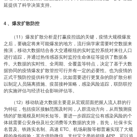
延提供了科学决策支持。
4 、爆发扩散防控
（11）爆发扩散分析是打赢疫控战的关键，疫情大规模爆发
之后，要确定将来可能爆发的地方，流行病学家需要时空数据来
推演，移动大数据结合各大交通枢纽的实时监控系统对来往人口
进行追踪，并通过热传感器实时监控生命体征等提供了数据条
件。大数据的实时性、全周期、全覆盖等特点，决定了基于大数
据协同的疫情爆发扩散管控可行并有一定的必要性。也为疫情的
正式干预防控提供科学支持，比如需要进行更复杂的防扩散分析
以制定人员隔离措施、疫苗接种策略，感染风险追踪，联防联控
的实施评估与经济社会影响评估等。
（12）移动轨迹大数据主要是从宏观层面把握人流人群的行
为特征，包括疫区接触范围及时间，人群流动方向，从而预测疫
情的扩散规模及时间长短等。要进一步跟踪定位有感染风险的个
体就需要公安身份及社交消费等大数据的支持，首先，社保卡实
名普及、铁路实名制、高速 ETC、机场刷脸等都普遍实现了大规
模的身份核验；其次借助微信、支付宝之类的超级 APP，可以追