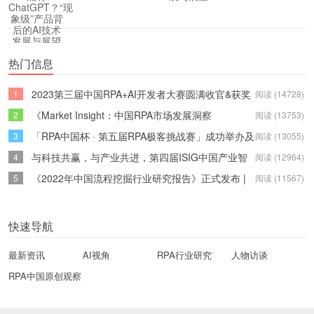
热门信息
2023第三届中国RPA+AI开发者大赛圆满收官&获奖
1
阅读 (14728)
名单公示
《Market Insight：中国RPA市场发展洞察
2
阅读 (13753)
（2022）》报告正式发布 | RPA中国
「RPA中国杯 · 第五届RPA极客挑战赛」成功举办及
3
阅读 (13055)
获奖名单公示
与科技共赢，与产业共进，第四届ISIG中国产业智
4
阅读 (12964)
能大会成功召开
《2022年中国流程挖掘行业研究报告》正式发布 |
5
阅读 (11567)
RPA中国
快速导航
最新资讯
AI视角
RPA行业研究
人物访谈
RPA中国原创观察