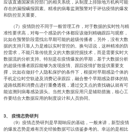
应该直通国家疾控部门的相关系统，从制度上排除地方机构可能
存在的漏报瞒报因素。精准的病毒监测预警对于评估疫情的爆发
和防控至关重要。
（7）疫情防控不同于一般管理工作，对于数据的实时性与精
准性要求高，对每一个感染的个体都应该做到精确跟踪与观察，
比如在预警阶段需找出早期可能的超级传播者，另外，没有大数
据的支持只靠人力是难以实时管控的。换句话说，这种精准的防
控需求，不能只靠传统意义的大数据挖掘技术，而是需要实时大
数据流的分析支持。特别是在疫情爆发的早期，基于大数据分析
的超级传播者跟踪能够为发现疫情、跟踪疫情扩散提供重要支
撑，比如在做好个人隐私保护的条件下，根据对早期感染个体的
手机定位时空轨迹及消费记录跟踪，融合整个早期感染群体的轨
迹路线图和消费点进行重叠透视，通过交叉点的查找确认就有可
能追溯到病毒感染源头。当然大数据应用只是辅助措施，核心工
作要结合大数据应用的制度设计和人员协同。
3、 疫情态势研判
（9）疫情态势研判是早期响应的基础，一般来讲，新型疫情
的爆发态势是难有历史经验数据可以借鉴参考的。幸运的是相比