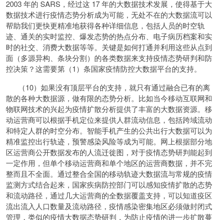
2003 年的 SARS，经过这 17 年的大数据技术发展，使得基于大
数据技术进行疫情态势分析成为可能，无处不在的大数据流可以
帮助我们更快更精准地获得各种详细信息，包括人员的时空轨
迹、通关的实时监控、爆发态势的热点分布、电子病历档案和实
时的社交、消费大数据等等。关键是如何打通并利用这些从点到
面（多源异构、条块分割）的各类数据来支持疫情态势研判和防
控决策？这需要第（1）条国家疫情防控大数据平台的支持。
（10）如果没有顶层平台的支持，就只有通过融合已有的离
散的各种大数据源，做有限的态势分析。比如当今移动互联网和
物联网技术的兴起为疫情扩散分析提供了丰富的大数据资源。移
动运营商可以根据手机定位来提供人群流动信息，包括跨域流动
和特定人群的时空分布。智能手机产生的公共出行大数据可以为
精准监控出行轨迹，预警感染风险等成为可能。网上根据部分地
区运营商公开数据发布的人流迁徙图，对于疫情态势研判能起到
一定作用，但单个移动运营商和单个地区的运营商数据，并不完
整而且不全面。通过整合全国的移动轨迹大数据流与常规的疫情
监测方式结合起来，国家疾病防控部门可以感知疫情扩散的态势
和流动路径，通过几大运营商的全数据覆盖支持，可以知道疫区
流出流入人口数量及流动路径，疫情感染密集地区必须做封闭式
管理，类似的疫情大数据态势研判，为防止疫情的进一步扩散蔓