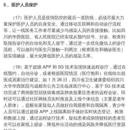
5 、医护人员保护
（17）医护人员是疫情防控的最后一道防线，必须尽最大力
量保护医护人员的自身安全。通过移动互联网和自动诊疗流程
等，让一线医务工作者尽量减少与感染人员的直接接触。比如四
川的华西医院、省人民医院已经实现从预约挂号、分诊、检查到
取报告诊疗的自动化和无人值守，通过进一步优化微信上的诊疗
流程，可以做到与医生只接触一到两次（检查医生和确诊医生）
就实现确诊，最大化降低医护人员的感染几率。
（18）基于超级 APP 和 5G 技术实现快速远程诊疗，通过在
线预约，自动分诊，或者根据医院情况（医疗饱和）在线给出就
医或居家治疗建议。如 1 月 26 日，四川省卫生健康委组织四川
大学华西医院与成都市公共卫生临床医疗中心，基于 5G 技术成
功完成了两例新型冠状病毒感染肺炎急重症患者的远程会诊。同
时还可以通过社区网格员实时推送及上报个体信息（主要是老年
人群体），提醒在家疑似人员做好自我观察和自我隔离，青少年
人员可以通过超级 APP 上线隔离助手做好实时状态登记、检测
和数据上报，通过远程诊疗技术，疑似患者或病情较轻的患者完
全可以在家线上就诊，降低外出活动的感染风险并降低医疗资源