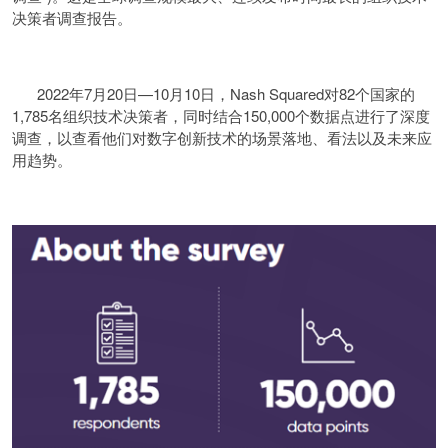
决策者调查报告。
2022年7月20日—10月10日，Nash Squared对82个国家的
1,785名组织技术决策者，同时结合150,000个数据点进行了深度
调查，以查看他们对数字创新技术的场景落地、看法以及未来应
用趋势。