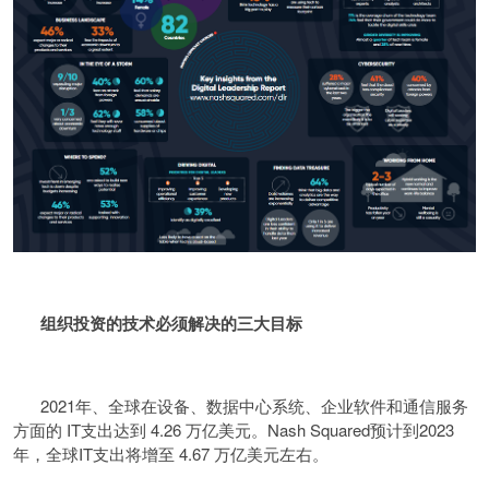
组织投资的技术必须解决的三大目标
2021年、全球在设备、数据中心系统、企业软件和通信服务
方面的 IT支出达到 4.26 万亿美元。Nash Squared预计到2023
年，全球IT支出将增至 4.67 万亿美元左右。