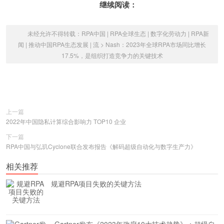
继续阅读：
未经允许不得转载：
RPA中国 | RPA全球生态 | 数字化劳动力 | RPA新
闻 | 推动中国RPA生态发展 | 流
>
Nash：2023年全球RPA市场同比增长
17.5%，是组织打造竞争力的关键技术
上一篇
2022年中国隐私计算综合影响力 TOP10 企业
下一篇
RPA中国与弘玑Cyclone联合发布报告《解码超级自动化与数字生产力》
相关推荐
规避RPA项目失败的关键方法
Gartner发布《2023年政府10大技术趋势》：超级自