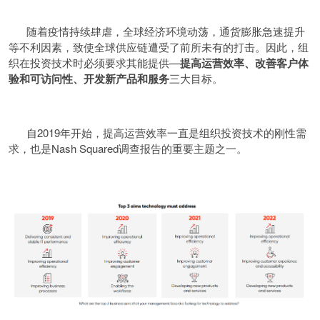
随着疫情持续肆虐，全球经济环境动荡，通货膨胀急速提升
等不利因素，致使全球供应链遭受了前所未有的打击。因此，组
织在投资技术时必须要求其能提供—
提高运营效率、改善客户体
验和可访问性、开发新产品和服务
三大目标。
自2019年开始，提高运营效率一直是组织投资技术的刚性需
求，也是Nash Squared调查报告的重要主题之一。