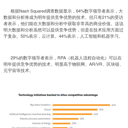
根据Nash Squared调查数据显示，64%数字领导者表示，大
数据和分析将成为明年提供竞争优势的技术。但只有21%的受访
者表示，他们能在大数据和分析中获取非常高的商业价值。这说
明大数据和分析虽然可以提供竞争优势，但是在技术应用方面过
于复杂。50%表示，云计算。44%表示，人工智能和机器学习。
29%的数字领导者表示，RPA（机器人流程自动化）可以在
明年提供竞争优势的技术。明显高于物联网、AR/VR、区块链、
元宇宙等技术。