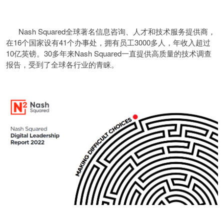
Nash Squared全球著名信息咨询、人才和技术服务提供商，
在16个国家设有41个办事处，拥有员工3000多人，年收入超过
10亿英镑。30多年来Nash Squared一直提供高质量的技术调查
报告，受到了全球各行业的青睐。