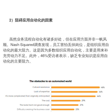
2）阻碍应用自动化的因素
虽然业务流程自动化有诸多好处，但在应用方面并非一帆风
顺。Nash Squared调查发现，员工害怕丢掉岗位，是组织应用自
动化的最大阻力。这是因为多数组织应用自动化，主要是用来补
充劳动力不足。此外，46%受访者表示，缺乏专业知识是应用自
动化的主要阻力。