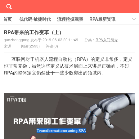
首页
低代码·敏捷时代
流程挖掘观察
RPA最新资讯
线下/线上活动Event
行业案例库
学习RPA
RPA带来的工作变革（上）
guozhenggang 发布于 2019-06-03 20:11:49
分类：
RPA入门简介
关于RPA中国
来源：
阅读(
2593)
评论(
0)
互联网对于机器人流程自动化（RPA）的定义非常多，定义
也非常复杂，虽然这些定义从技术层面上来讲是正确的，不过
RPA的整体定义仍然处于一些少数突出的领域内。