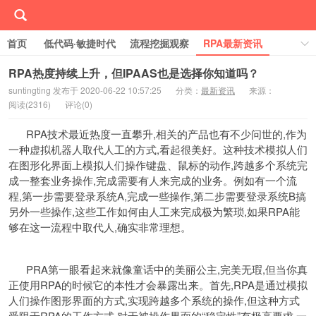
首页
低代码·敏捷时代
流程挖掘观察
RPA最新资讯
线下/线上活动Event
行业案例库
学习RPA
RPA热度持续上升，但IPAAS也是选择你知道吗？
suntingting 发布于 2020-06-22 10:57:25
分类：
最新资讯
来源：
关于RPA中国
阅读(
2316)
评论(
0)
RPA技术最近热度一直攀升,相关的产品也有不少问世的,作为
一种虚拟机器人取代人工的方式,看起很美好。这种技术模拟人们
在图形化界面上模拟人们操作键盘、鼠标的动作,跨越多个系统完
成一整套业务操作,完成需要有人来完成的业务。例如有一个流
程,第一步需要登录系统A,完成一些操作,第二步需要登录系统B搞
另外一些操作,这些工作如何由人工来完成极为繁琐,如果RPA能
够在这一流程中取代人,确实非常理想。
PRA第一眼看起来就像童话中的美丽公主,完美无瑕,但当你真
正使用RPA的时候它的本性才会暴露出来。首先,RPA是通过模拟
人们操作图形界面的方式,实现跨越多个系统的操作,但这种方式
受限于RPA的工作方式,对于被操作界面的“稳定性”有极高要求,一