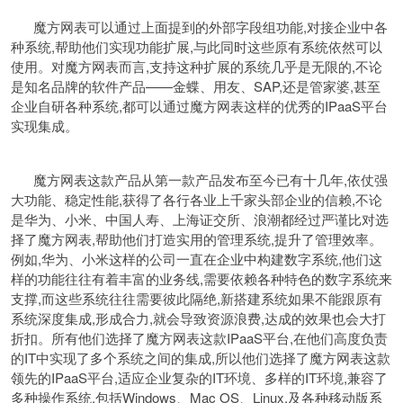
魔方网表可以通过上面提到的外部字段组功能,对接企业中各
种系统,帮助他们实现功能扩展,与此同时这些原有系统依然可以
使用。对魔方网表而言,支持这种扩展的系统几乎是无限的,不论
是知名品牌的软件产品——金蝶、用友、SAP,还是管家婆,甚至
企业自研各种系统,都可以通过魔方网表这样的优秀的IPaaS平台
实现集成。
魔方网表这款产品从第一款产品发布至今已有十几年,依仗强
大功能、稳定性能,获得了各行各业上千家头部企业的信赖,不论
是华为、小米、中国人寿、上海证交所、浪潮都经过严谨比对选
择了魔方网表,帮助他们打造实用的管理系统,提升了管理效率。
例如,华为、小米这样的公司一直在企业中构建数字系统,他们这
样的功能往往有着丰富的业务线,需要依赖各种特色的数字系统来
支撑,而这些系统往往需要彼此隔绝,新搭建系统如果不能跟原有
系统深度集成,形成合力,就会导致资源浪费,达成的效果也会大打
折扣。所有他们选择了魔方网表这款IPaaS平台,在他们高度负责
的IT中实现了多个系统之间的集成,所以他们选择了魔方网表这款
领先的IPaaS平台,适应企业复杂的IT环境、多样的IT环境,兼容了
多种操作系统,包括Windows、Mac OS、Linux,及各种移动版系