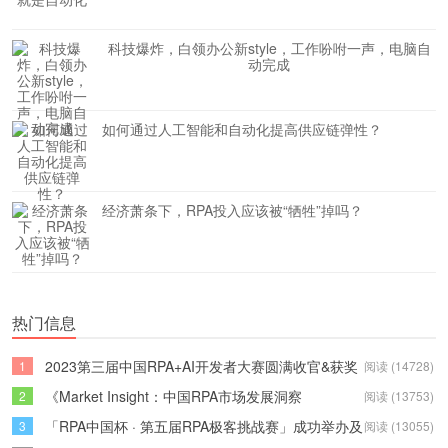
科技爆炸，白领办公新style，工作吩咐一声，电脑自
动完成
如何通过人工智能和自动化提高供应链弹性？
经济萧条下，RPA投入应该被“牺牲”掉吗？
热门信息
2023第三届中国RPA+AI开发者大赛圆满收官&获奖
1
阅读 (14728)
名单公示
《Market Insight：中国RPA市场发展洞察
2
阅读 (13753)
（2022）》报告正式发布 | RPA中国
「RPA中国杯 · 第五届RPA极客挑战赛」成功举办及
3
阅读 (13055)