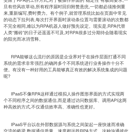
旦有些风吹草动,所有程序届时回归附赘悬疣,一切都必须推倒重
来,重新编写,费时费力。有个例子,就管理系统比如在页面中常见
的动态下拉列表,每次打开界面时滚动条位置与需要滚动的次数都
不完全相同,难以为RPA机器人做好预先设定。现实是,RPA代替
人类“搬砖”的日子还遥遥不可及,对RPA很多过分期待会随着现实
的阳光而冰消雪释。
RPA能够这么流行的原因是企业界对于在操作层面打通不同
系统的需求非常强烈,的确跨多个不同系统进行业务操作十分不
便。有没有一种好用的工具能够真正有效的解决系统集成的问题
呢?
IPaaS不像RPA这样通过模拟人操作图形界面的方式实现两
个不同程序之间的数据通信,而是通过访问数据库、调用API这两
种高效的方式,不仅通信效率高、准确性也更好。
IPaaS平台以在外部数据源与系统之间架起一座快速而准确
交流的桥梁,数据通信质量、速度都远胜RPA方式。这种沟通彼此