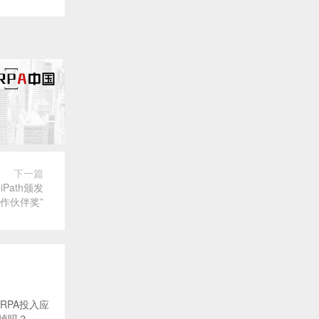
下一篇
Path颁发
作伙伴奖”