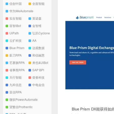
信创中国
全面智能
华为WeAutomate
实在智能
英诺森
容智iBot
金智维
UiPath
弘玑Cyclone
云扩科技
AA
Blue Prism
达观数据
影刀RPA
和信融慧
艺赛旗RPA
来也&UiBot
省事熊RPA
SAP BPI
天行智能
壹沓科技
九科信息
中电金信
亚信RPA
微软PowerAutomate
望繁信Prothentic
Blue Prism DX能