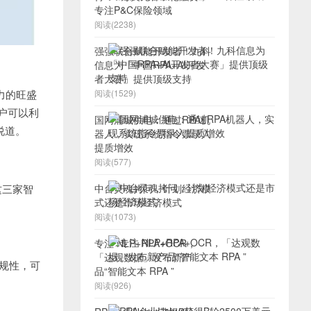
专注P&C保险领域
阅读(2238)
强强联合赋能开发者！九科
信息为「中国RPA+AI开发
者大赛」提供顶级支持
阅读(1529)
动力的旺盛
户可以利
国网浦城供电：通过RPA机
s说道。
器人，实现系统指令票录入
提质增效
阅读(577)
中台灵魂拷问，计划经济模
是这三家智
式还是市场经济模式
阅读(1073)
专注 NLP+RPA+OCR，
「达观数据」发布新产
合规性，可
品“智能文本 RPA ”
阅读(926)