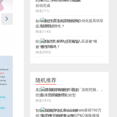
style，工作吩咐一声，电脑
自动完成
阅读(711)
如何通过人工智能和自动化
提高供应链弹性？
阅读(1143)
经济萧条下，RPA投入应该
被“牺牲”掉吗？
阅读(2552)
随机推荐
美国联邦政府将通过「流程
挖掘」，加速数字化转型
阅读(1815)
智能自动化平台Liberate获
得700万美元种子轮融资，