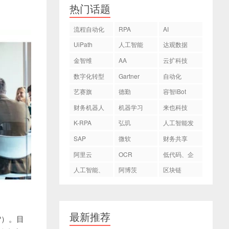
热门话题
流程自动化
RPA
AI
UiPath
人工智能
达观数据
金智维
AA
云扩科技
数字化转型
Gartner
自动化
艺赛旗
德勤
容智iBot
财务机器人
机器学习
来也科技
K-RPA
弘玑
人工智能发
Cyclone
展
SAP
微软
财务共享
阿里云
OCR
低代码、企
业数字化转
人工智能、
阿博茨
区块链
型
AI
最新推荐
AP）。目