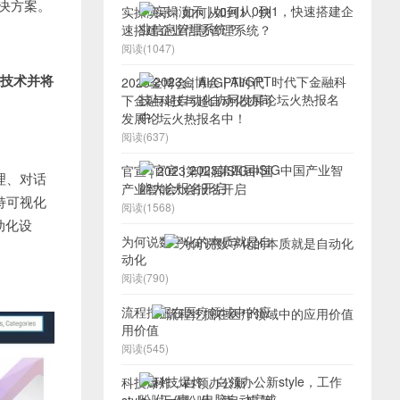
决方案。
实操演示 | 如何从0到1，快
速搭建企业信息管理系统？
阅读(1047)
技术并将
2023金博会 | AI/GPT时代
下金融科技与超自动化协同
发展论坛火热报名中！
阅读(637)
官宣 | 2023第四届ISIG中国
理、对话
产业智能大会报名开启
持可视化
阅读(1568)
动化设
为何说数字化的本质就是自
动化
阅读(790)
流程挖掘在医疗领域中的应
用价值
阅读(545)
科技爆炸，白领办公新