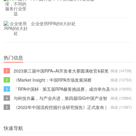
企业使用RPA的6大好处
热门信息
2023第三届中国RPA+AI开发者大赛圆满收官&获奖
1
阅读 (14728)
名单公示
《Market Insight：中国RPA市场发展洞察
2
阅读 (13753)
（2022）》报告正式发布 | RPA中国
「RPA中国杯 · 第五届RPA极客挑战赛」成功举办及
3
阅读 (13055)
获奖名单公示
与科技共赢，与产业共进，第四届ISIG中国产业智
4
阅读 (12964)
能大会成功召开
《2022年中国流程挖掘行业研究报告》正式发布 |
5
阅读 (11567)
RPA中国
快速导航