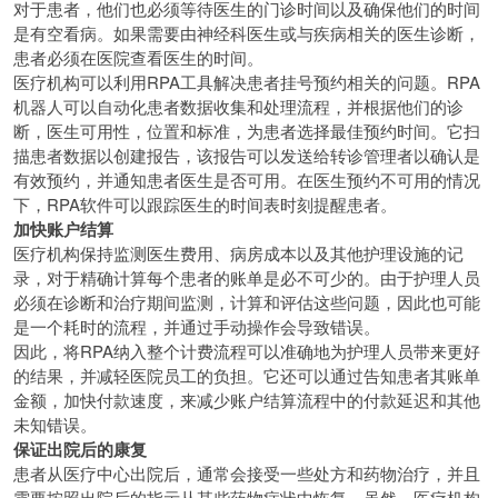
对于患者，他们也必须等待医生的门诊时间以及确保他们的时间
是有空看病。如果需要由神经科医生或与疾病相关的医生诊断，
患者必须在医院查看医生的时间。
医疗机构可以利用RPA工具解决患者挂号预约相关的问题。RPA
机器人可以自动化患者数据收集和处理流程，并根据他们的诊
断，医生可用性，位置和标准，为患者选择最佳预约时间。它扫
描患者数据以创建报告，该报告可以发送给转诊管理者以确认是
有效预约，并通知患者医生是否可用。在医生预约不可用的情况
下，RPA软件可以跟踪医生的时间表时刻提醒患者。
加快账户结算
医疗机构保持监测医生费用、病房成本以及其他护理设施的记
录，对于精确计算每个患者的账单是必不可少的。由于护理人员
必须在诊断和治疗期间监测，计算和评估这些问题，因此也可能
是一个耗时的流程，并通过手动操作会导致错误。
因此，将RPA纳入整个计费流程可以准确地为护理人员带来更好
的结果，并减轻医院员工的负担。它还可以通过告知患者其账单
金额，加快付款速度，来减少账户结算流程中的付款延迟和其他
未知错误。
保证出院后的康复
患者从医疗中心出院后，通常会接受一些处方和药物治疗，并且
需要按照出院后的指示从某些药物症状中恢复。虽然，医疗机构