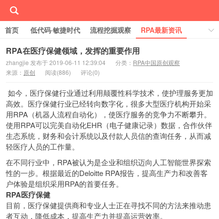
首页
低代码·敏捷时代
流程挖掘观察
RPA最新资讯
线下/线上活动Event
行业案例库
学习RPA
RPA在医疗保健领域，发挥的重要作用
zhangjie 发布于 2019-06-11 12:39:04
分类：
RPA中国原创观察
关于RPA中国
来源：
原创
阅读(
886)
评论(
0)
如今，医疗保健行业通过利用颠覆性科学技术，使护理服务更加
高效。医疗保健行业已经转向数字化，很多大型医疗机构开始采
用RPA（机器人流程自动化），使医疗服务的竞争力不断攀升。
使用RPA可以完美自动化EHR（电子健康记录）数据，合作伙伴
生态系统，财务和会计系统以及付款人员信的查询任务，从而减
轻医疗人员的工作量。
在不同行业中，RPA被认为是企业和组织迈向人工智能世界探索
性的一步。根据最近的Deloitte RPA报告，提高生产力和改善客
户体验是组织采用RPA的首要任务。
RPA
医疗保健
目前，医疗保健提供商和专业人士正在寻找不同的方法来推动患
者互动，降低成本，提高生产力并提高运营效率。