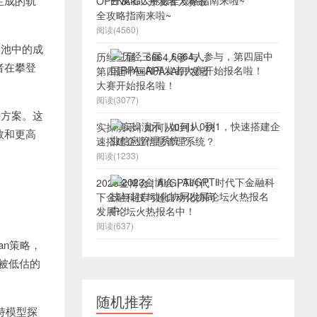
生成的轨
OPENAIGC开发者大赛最
全攻略指南来啦~
阅读(4560)
验池中的成
历经三届，6664人参与，
者在攀登
第四届中国RPA+AI开发者
大赛开始报名啦！
阅读(3077)
决方案。这
实操演示 | 如何从0到1，快
敛和更高
速搭建企业信息管理系统？
阅读(1233)
2023金博会 | AI/GPT时代
下金融科技与超自动化协同
发展论坛火热报名中！
阅读(637)
an策略，
时被低估的
随机推荐
保持模型探