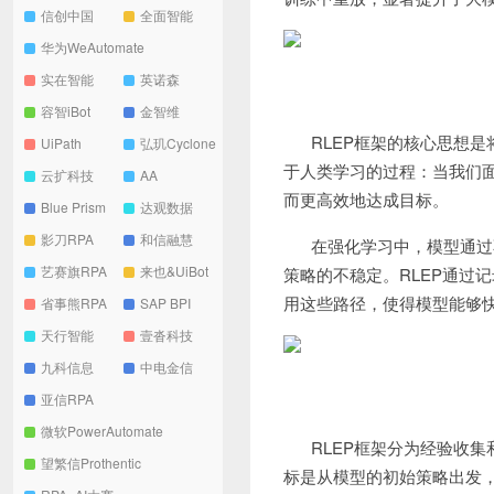
信创中国
全面智能
华为WeAutomate
实在智能
英诺森
容智iBot
金智维
RLEP框架的核心思想
UiPath
弘玑Cyclone
于人类学习的过程：当我们
云扩科技
AA
而更高效地达成目标。
Blue Prism
达观数据
影刀RPA
和信融慧
在强化学习中，模型通过
艺赛旗RPA
来也&UiBot
策略的不稳定。RLEP通过
用这些路径，使得模型能够
省事熊RPA
SAP BPI
天行智能
壹沓科技
九科信息
中电金信
亚信RPA
微软PowerAutomate
RLEP框架分为经验收
望繁信Prothentic
标是从模型的初始策略出发