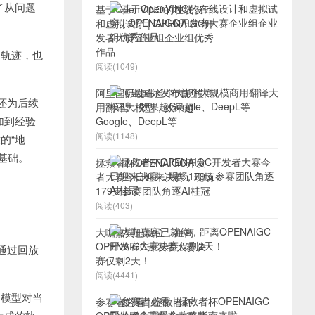
了从问题
基于OpenVINO的在线设计
和虚拟试穿 | OPENAIGC开
发者大赛企业组企业组优秀
作品
的轨迹，也
阅读(1049)
阿里国际发布首个大规模商
还为后续
用翻译大模型，效果超
加到经验
Google、DeepL等
阅读(1148)
的“地
基础。
拯救者杯OPENAIGC开发
者大赛今日迎来决赛，现场
179支参赛团队角逐AI桂冠
阅读(403)
大咖嘉宾已就位，距离
OPENAIGC开发者大赛决
通过回放
赛仅剩2天！
阅读(4441)
了模型对当
参赛者必看 | 拯救者杯