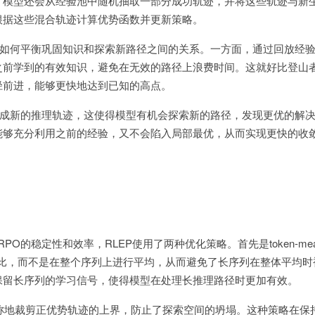
，模型还会从经验池中随机抽取一部分成功轨迹，并将这些轨迹与新
根据这些混合轨迹计算优势函数并更新策略。
如何平衡巩固知识和探索新路径之间的关系。一方面，通过回放经
之前学到的有效知识，避免在无效的路径上浪费时间。这就好比登山
径前进，能够更快地达到已知的高点。
成新的推理轨迹，这使得模型有机会探索新的路径，发现更优的解
能够充分利用之前的经验，又不会陷入局部最优，从而实现更快的收
PO的稳定性和效率，RLEP使用了两种优化策略。首先是token-me
概率比，而不是在整个序列上进行平均，从而避免了长序列在整体平均
保留长序列的学习信号，使得模型在处理长推理路径时更加有效。
略通过不对称地裁剪正优势轨迹的上界，防止了探索空间的坍塌。这种策略在