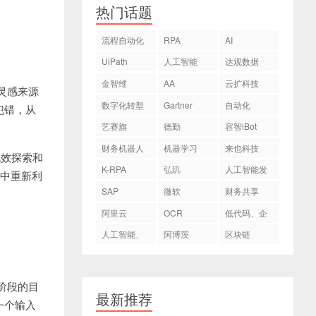
热门话题
流程自动化
RPA
AI
UiPath
人工智能
达观数据
金智维
AA
云扩科技
灵感来源
数字化转型
Gartner
自动化
犯错，从
艺赛旗
德勤
容智iBot
财务机器人
机器学习
来也科技
无效探索和
K-RPA
弘玑
人工智能发
练中重新利
Cyclone
展
SAP
微软
财务共享
阿里云
OCR
低代码、企
业数字化转
人工智能、
阿博茨
区块链
型
AI
阶段的目
最新推荐
一个输入