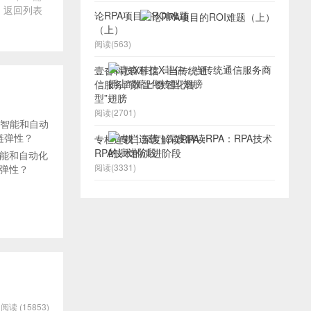
返回列表
论RPA项目的ROI难题
（上）
阅读(563)
壹沓科技X菲信：当传统通
信服务商插上“数智化转
型”翅膀
阅读(2701)
专栏连载 | 深度解读RPA：
RPA技术的演进阶段
能和自动化
阅读(3331)
弹性？
阅读 (15853)