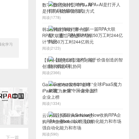
数字化转型时代，RPA+AI
是打开人机协同的最佳方式
阅读(1778)
韩农协银行举办“第一届
RPA大联盟”，通过RPA累
计节省50万工时244亿韩元
强化学习
阅读(2123)
【财务信息技术】基于价值
创造的智能人机协同
阅读(2366)
Gartner发布2023年“全球
iPaaS魔力象限”：一家中国
企业上榜
阅读(1334)
云计算巨头Service Now收
购RPA企业Intellibot，以增
强自动化能力和市场
阅读(590)
下一篇