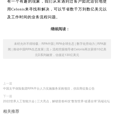
有一个有趣的现象，我们从未遇到过客户如此迫切地使
用Celonis来寻找和解决，可以节省数千万到数亿美元以
及工作时间的业务流程问题。
继续阅读：
未经允许不得转载：
RPA中国 | RPA全球生态 | 数字化劳动力 | RPA新
闻 | 推动中国RPA生态发展 | 流
>
流程挖掘领导者Celonis再次获得10亿美
元D系列融资，估值近130亿美元
上一篇
中国太平保险集团RPA平台人力实施服务采购项目，供应商征集公告
下一篇
2022世界人工智能大会 | 三大亮点，解锁壹沓科技“数智世界·链通全球”高端论坛
相关推荐