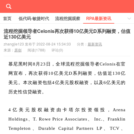
首页
低代码·敏捷时代
流程挖掘观察
RPA最新资讯
线下/线上活动Event
行业案例库
学习RPA
流程挖掘领导者Celonis再次获得10亿美元D系列融资，估值
近130亿美元
关于RPA中国
zhangjie123 发布于 2022-08-24 15:34:33
分类：
最新资讯
来源：
原创
阅读(
1788)
评论(
0)
慕尼黑时间8月23日，全球流程挖掘领导者Celonis在官
网宣布，再次获得10亿美元D系列融资，估值近130亿
美元。本次融资包括4亿美元股权融资，以及6亿美元的
历史性信贷融资。
4亿美元股权融资由卡塔尔投资领投，Arena
Holdings、T. Rowe Price Associates、 Inc.、Franklin
Templeton、Durable Capital Partners LP、TCV、