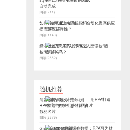
style，工作吩咐一声，电脑
自动完成
阅读(711)
如何通过人工智能和自动化
提高供应链弹性？
阅读(1143)
经济萧条下，RPA投入应该
被“牺牲”掉吗？
阅读(2552)
随机推荐
浦发银行大连分行——用
RPA打造 “数字生态银行”的
靓丽名片
阅读(2379)
Gartner最新调查数据：