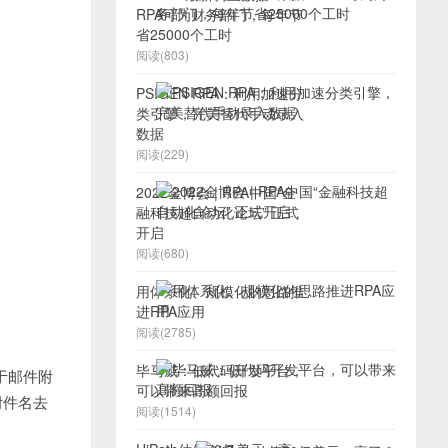
RPA可为财务部门，每年节
省25000个工时
阅读(803)
PSIGEN RPA：利用加速分
类引擎，完美替代手动录入
数据
阅读(229)
2022金博会 | RPA中国“金
融科技超自动化论坛” 正式
开启
阅读(680)
用体系化、规模化的思路推
进RPA应用
阅读(2785)
毕马威：低代码开发平台，
小于邮件附
可以带来高额回报
用附件名去
阅读(1514)