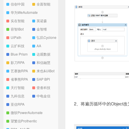
信创中国
全面智能
华为WeAutomate
实在智能
英诺森
容智iBot
金智维
UiPath
弘玑Cyclone
云扩科技
AA
Blue Prism
达观数据
影刀RPA
和信融慧
艺赛旗RPA
来也&UiBot
省事熊RPA
SAP BPI
天行智能
壹沓科技
九科信息
中电金信
2、将遍历循环中的Object改
亚信RPA
微软PowerAutomate
望繁信Prothentic