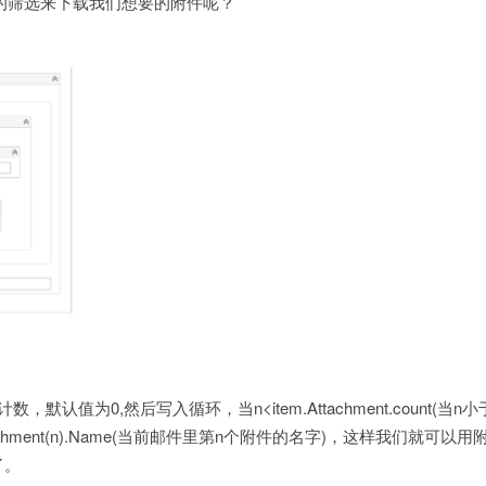
的筛选来下载我们想要的附件呢？
默认值为0,然后写入循环，当n<item.Attachment.count(当n
tachment(n).Name(当前邮件里第n个附件的名字)，这样我们就可以
了。