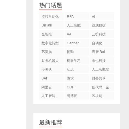
热门话题
流程自动化
RPA
AI
UiPath
人工智能
达观数据
金智维
AA
云扩科技
数字化转型
Gartner
自动化
艺赛旗
德勤
容智iBot
财务机器人
机器学习
来也科技
K-RPA
弘玑
人工智能发
Cyclone
展
SAP
微软
财务共享
阿里云
OCR
低代码、企
业数字化转
人工智能、
阿博茨
区块链
型
AI
最新推荐