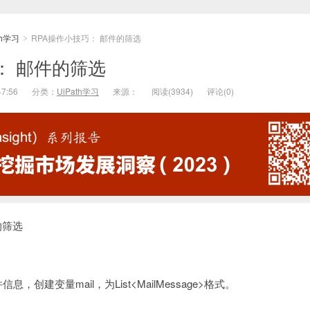
th学习
RPA操作小技巧： 邮件的筛选
>
： 邮件的筛选
47:56
分类：
UiPath学习
来源：
阅读(
3934)
评论(
0)
的筛选
，创建变量mail，为List<MailMessage>格式。