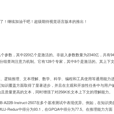
了！继续加油干吧！超级期待视觉语言版本的推出！
0亿个参数，其中220亿个是激活的。非嵌入参数数量为2340亿，共有9
的分组查询注意力机制。它有128个专家，其中8个是激活的。其上下
遵循、逻辑推理、文本理解、数学、科学、编程和工具使用等通用能力
尾知识覆盖方面取得了显著进步，并且在主观和开放性任务中与用户
且质量更高的文本，同时增强了对256K长文本上下文的理解能力。
B-A22B-Instruct-2507在多个基准测试中表现优异。例如，在知识类
MLU-Redux中得分为93.1，在GPQA中得分为77.5。在推理能力方