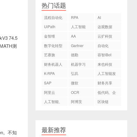
热门话题
，
流程自动化
RPA
AI
UiPath
人工智能
达观数据
金智维
AA
云扩科技
V3 74.5
yMATH测
数字化转型
Gartner
自动化
艺赛旗
德勤
容智iBot
财务机器人
机器学习
来也科技
K-RPA
弘玑
人工智能发
Cyclone
展
SAP
微软
财务共享
阿里云
OCR
低代码、企
业数字化转
人工智能、
阿博茨
区块链
型
AI
最新推荐
n。不知