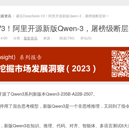
最新资讯
碾压DeepSeek V3！阿里开源新版Qwen-3，屠榜级断层第一
>
k V3！阿里开源新版Qwen-3，屠榜级断
44:00
分类：
最新资讯
来源：
阅读(
790)
评论(
0)
Qwen3系列新版本Qwen3-235B-A22B-2507。
停用了混合思考模型，新版Qwen3是一个非思维推理，又回到了指
，新版Qwen3在知识、推理、代码、对齐、智能体、多语言测试6大