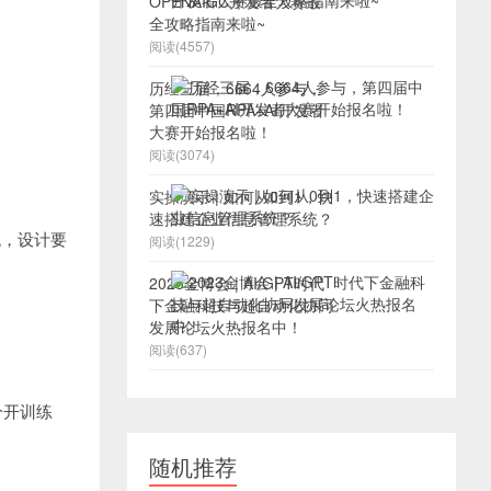
OPENAIGC开发者大赛最
全攻略指南来啦~
阅读(4557)
历经三届，6664人参与，
第四届中国RPA+AI开发者
大赛开始报名啦！
阅读(3074)
实操演示 | 如何从0到1，快
速搭建企业信息管理系统？
统，设计要
阅读(1229)
2023金博会 | AI/GPT时代
下金融科技与超自动化协同
发展论坛火热报名中！
阅读(637)
型分开训练
随机推荐