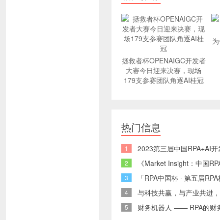
为
拯救者杯OPENAIGC开发者
大赛今日迎来决赛，现场
179支参赛团队角逐AI桂冠
热门信息
2023第三届中国RPA+A
1
《Market Insight：
2
「RPA中国杯 · 第五届
3
与科技共赢，与产业共进，
4
财务机器人 —— RPA的财
5