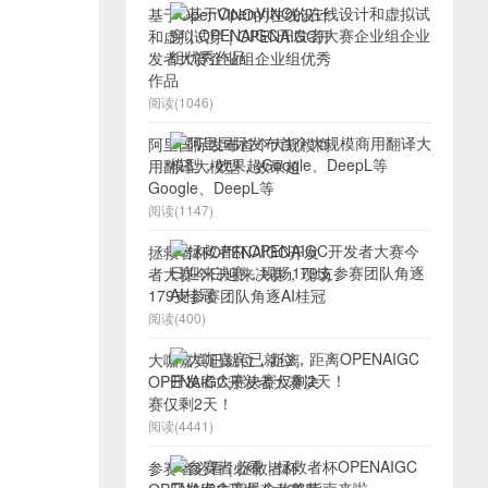
基于OpenVINO的在线设计
和虚拟试穿 | OPENAIGC开
发者大赛企业组企业组优秀
作品
阅读(1046)
阿里国际发布首个大规模商
用翻译大模型，效果超
Google、DeepL等
阅读(1147)
拯救者杯OPENAIGC开发
者大赛今日迎来决赛，现场
179支参赛团队角逐AI桂冠
阅读(400)
大咖嘉宾已就位，距离
OPENAIGC开发者大赛决
赛仅剩2天！
阅读(4441)
参赛者必看 | 拯救者杯