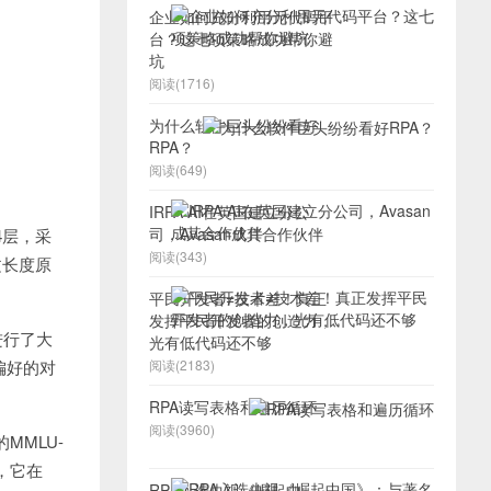
企业如何充分利用无代码平
台？这七项策略成功帮你避
坑
阅读(1716)
为什么软件巨头纷纷看好
RPA？
阅读(649)
IRPA AI在英国建立分公
司，Avasan成其合作伙伴
4层，采
阅读(343)
文长度原
平民开发者≠技术差！真正
发挥平民开发者的创造力，
进行了大
光有低代码还不够
偏好的对
阅读(2183)
RPA读写表格和遍历循环
阅读(3960)
的MMLU-
面，它在
RPA入选央视《崛起中