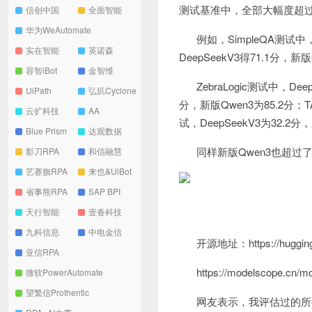
测试基准中，全部大幅度超过了D
信创中国
全面智能
华为WeAutomate
例如，SimpleQA测试中，
实在智能
英诺森
DeepSeekV3得71.1分，新版
容智iBot
金智维
ZebraLogic测试中，Deep
UiPath
弘玑Cyclone
分，新版Qwen3为85.2分；TAU
云扩科技
AA
试，DeepSeekV3为32.2分
Blue Prism
达观数据
同样新版Qwen3也超过了
影刀RPA
和信融慧
艺赛旗RPA
来也&UiBot
省事熊RPA
SAP BPI
天行智能
壹沓科技
九科信息
中电金信
开源地址：https://huggingf
亚信RPA
https://modelscope.cn/
微软PowerAutomate
望繁信Prothentic
网友表示，我评估过的所