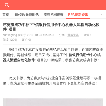
首页
低代码·敏捷时代
流程挖掘观察
RPA最新资讯
线下/线上活动Event
行业案例库
学习RPA
艺赛旗成功中标“中信银行信用卡中心机器人流程自动化软
件”项目
关于RPA中国
suntingting 发布于 2019-10-25 16:23:05
分类：
最新资讯
来源：
阅读(
1209)
评论(
0)
继9月成功中标广发银行的RPA产品项目以来，近期艺赛旗捷
报频传、再创佳绩！近日又成功赢得了
“中信银行信用卡中心机
器人流程自动化软件”
项目的中标结果，恭喜艺赛旗成功中标！
此次中标，为艺赛旗与银行业合作案例场景业绩再添一枚硕
果，也为后续与更多金融机构开展合作打下更加坚实的基础！