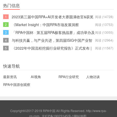
热门信息
2023第三届中国RPA+AI开发者大赛圆满收官&获奖
1
阅读 (14728)
名单公示
《Market Insight：中国RPA市场发展洞察
2
阅读 (13753)
（2022）》报告正式发布 | RPA中国
「RPA中国杯 · 第五届RPA极客挑战赛」成功举办及
3
阅读 (13055)
获奖名单公示
与科技共赢，与产业共进，第四届ISIG中国产业智
4
阅读 (12964)
能大会成功召开
《2022年中国流程挖掘行业研究报告》正式发布 |
5
阅读 (11567)
RPA中国
快速导航
最新资讯
AI视角
RPA行业研究
人物访谈
RPA中国原创观察
Copyright©2017-2019 RPA中国 All Rights Reserved.
http://www.rpa-
cn.com
京ICP备19023145号-1
网站地图