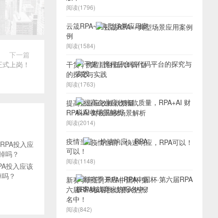
阅读(1796)
云筬RPA~~典型场景应用案
例
阅读(1584)
下一篇
正式上岗！
干货 | 携程后台低代码平台
的探究与实践
阅读(1763)
提高企业应收账款质量，
RPA+AI 财税应收场景解析
阅读(2014)
疫情当前，快速响应，RPA
可以！
阅读(1148)
PA投入应该
掉吗？
新赛季开启 | RPA中国杯·第
六届RPA极客挑战赛火热报
名中！
阅读(842)