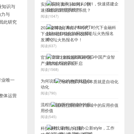
实操演示 | 如何从0到1，快
度专业知识与
速搭建企业信息管理系统？
动力与
阅读(1047)
，因此研究
2023金博会 | AI/GPT时代
下金融科技与超自动化协同
发展论坛火热报名中！
阅读(637)
官宣 | 2023第四届ISIG中国
产业智能大会报名开启
阅读(1568)
A行业唯一
为何说数字化的本质就是自
动化
阅读(790)
整体运营
流程挖掘在医疗领域中的应
用价值
阅读(545)
科技爆炸，白领办公新