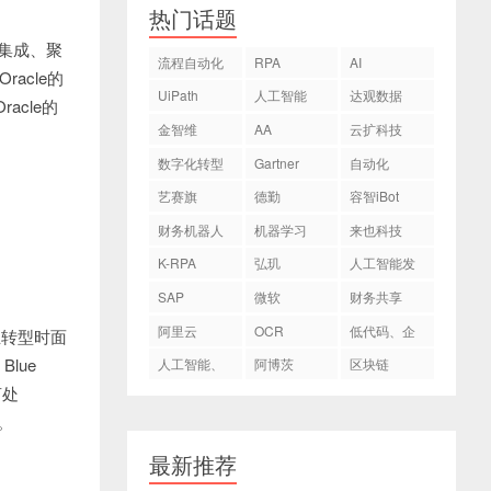
热门话题
据集成、聚
流程自动化
RPA
AI
racle的
UiPath
人工智能
达观数据
cle的
金智维
AA
云扩科技
数字化转型
Gartner
自动化
艺赛旗
德勤
容智iBot
财务机器人
机器学习
来也科技
K-RPA
弘玑
人工智能发
Cyclone
展
SAP
微软
财务共享
阿里云
OCR
低代码、企
业转型时面
业数字化转
lue
人工智能、
阿博茨
区块链
言处
型
AI
。
最新推荐