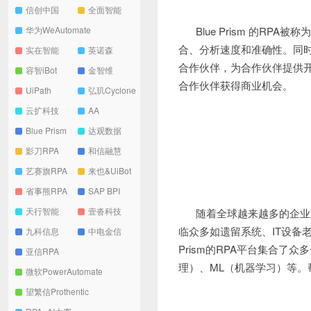
信创中国
全面智能
华为WeAutomate
Blue Prism 的R
合、分析速度和准确性。同时Blue 
实在智能
英诺森
合作伙伴，为合作伙伴提供开
容智iBot
金智维
合作伙伴获得商业机会。
UiPath
弘玑Cyclone
云扩科技
AA
Blue Prism
达观数据
影刀RPA
和信融慧
艺赛旗RPA
来也&UiBot
省事熊RPA
SAP BPI
天行智能
壹沓科技
随着全球越来越多的企业
临众多如遗留系统、IT设备
九科信息
中电金信
Prism的RPA平台集合了
亚信RPA
理）、ML（机器学习）等
微软PowerAutomate
望繁信Prothentic