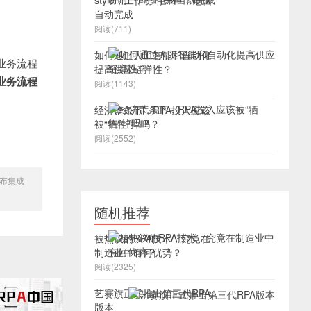
style，工作吩咐一声，电脑
自动完成
阅读(711)
如何通过人工智能和自动化
行业务流程
提高供应链弹性？
化业务流程
阅读(1143)
经济萧条下，RPA投入应该
被“牺牲”掉吗？
阅读(2552)
e宣布集成
随机推荐
被热议的RPA技术，究竟在
制造业中有何优势？
阅读(2325)
艺赛旗正式推出第三代RPA
版本