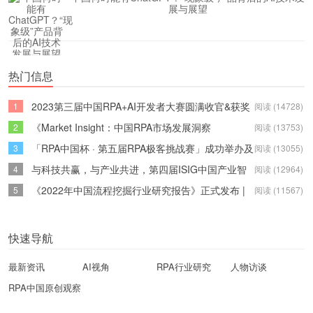
展与展望
热门信息
2023第三届中国RPA+AI开发者大赛圆满收官&获奖
1
阅读 (14728)
名单公示
《Market Insight：中国RPA市场发展洞察
2
阅读 (13753)
（2022）》报告正式发布 | RPA中国
「RPA中国杯 · 第五届RPA极客挑战赛」成功举办及
3
阅读 (13055)
获奖名单公示
与科技共赢，与产业共进，第四届ISIG中国产业智
4
阅读 (12964)
能大会成功召开
《2022年中国流程挖掘行业研究报告》正式发布 |
5
阅读 (11567)
RPA中国
快速导航
最新资讯
AI视角
RPA行业研究
人物访谈
RPA中国原创观察