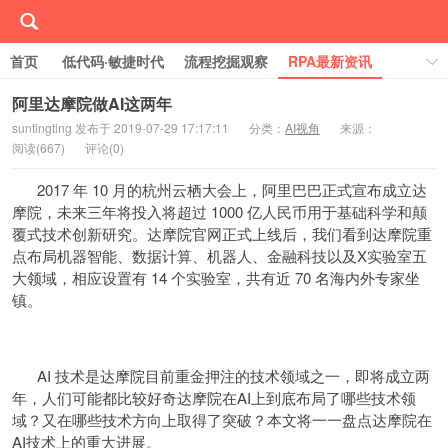
首页
低代码·敏捷时代
流程挖掘观察
RPA最新资讯
线下/线上活动Event
行业案例库
学习RPA
阿里达摩院做AI这两年
suntingting 发布于 2019-07-29 17:17:11
分类：
AI视角
来源：
关于RPA中国
阅读(
667)
评论(
0)
2017 年 10 月的杭州云栖大会上，阿里巴巴正式宣布成立达
摩院，未来三年将投入将超过 1000 亿人民币用于基础科学和颠
覆式技术创新研究。达摩院官网正式上线后，我们看到达摩院重
点布局机器智能、数据计算、机器人、金融科技以及X实验室五
大领域，相应设置有 14 个实验室，共有近 70 名海内外专家坐
镇。
AI 技术是达摩院目前重金押注的技术领域之一，即将成立两
年，人们可能都比较好奇达摩院在AI上到底布局了哪些技术领
域？又在哪些技术方向上取得了突破？本文将一一盘点达摩院在
AI技术上的重大进展。