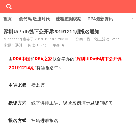
首页
低代码·敏捷时代
流程挖掘观察
RPA最新资讯
线下/线上活动Event
行业案例库
学习RPA
深圳UiPath线下公开课20191214期报名通知
suntingting 发布于 2019-12-13 17:08:00
分类：
线下/线上活动Event
关于RPA中国
来源：
原创
阅读(
1371)
评论(
0)
由
RPA中国
和
RPA之家
联合举办的
“深圳UiPath线下公开课
20191214期”
持续报名中~
主讲老师：
侯老师
授课方式：
线下讲师主讲、课堂案例演示及课间练习
报名方式：
扫码进群报名