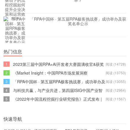
率？
「RPA中国杯 · 第五届RPA极客挑战赛」成功举办及获
奖名单公示
热门信息
2023第三届中国RPA+AI开发者大赛圆满收官&获奖
1
阅读 (14728)
名单公示
《Market Insight：中国RPA市场发展洞察
2
阅读 (13753)
（2022）》报告正式发布 | RPA中国
「RPA中国杯 · 第五届RPA极客挑战赛」成功举办及
3
阅读 (13055)
获奖名单公示
与科技共赢，与产业共进，第四届ISIG中国产业智
4
阅读 (12964)
能大会成功召开
《2022年中国流程挖掘行业研究报告》正式发布 |
5
阅读 (11567)
RPA中国
快速导航